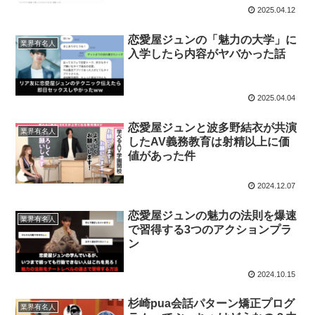
2025.04.12
恋愛屋ジュンの「魅力の大学」に
業界有名人
入学したら内容がヤバかった話
2025.04.04
恋愛屋ジュンと波多野結衣が共演
業界有名人
したAV義務教育は射精以上に価
値があった件
2024.12.07
恋愛屋ジュンの魅力の法則を爆速
業界有名人
で習得する3つのアクションプラ
ン
2024.10.15
杉崎pua会話パターン矯正プログ
業界有名人