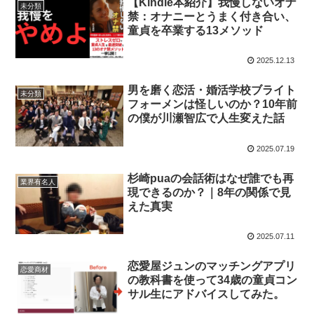
【Kindle本紹介】我慢しないオナ
未分類
禁：オナニーとうまく付き合い、
童貞を卒業する13メソッド
2025.12.13
男を磨く恋活・婚活学校ブライト
未分類
フォーメンは怪しいのか？10年前
の僕が川瀬智広で人生変えた話
2025.07.19
杉崎puaの会話術はなぜ誰でも再
業界有名人
現できるのか？｜8年の関係で見
えた真実
2025.07.11
恋愛屋ジュンのマッチングアプリ
恋愛商材
の教科書を使って34歳の童貞コン
サル生にアドバイスしてみた。