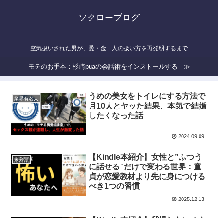
ソクローブログ
空気扱いされた男が、愛・金・人の扱い方を再発明するまで
モテのお手本：杉崎puaの会話術をインストールする ≫
うめの美女をトイレにする方法で
業界有名人
月10人とヤッた結果、本気で結婚
したくなった話
2024.09.09
【Kindle本紹介】女性と”ふつう
未分類
に話せる”だけで変わる世界：童
貞が恋愛教材より先に身につける
べき1つの習慣
2025.12.13