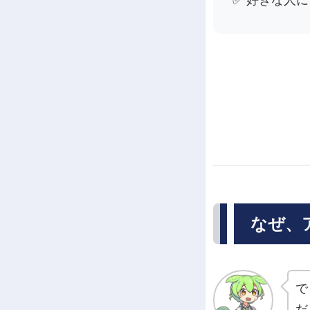
✅ 好きな人
なぜ、
で
だ