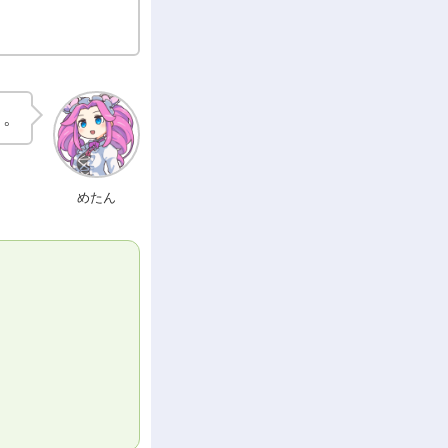
よ。
めたん