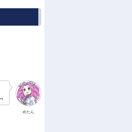
ん。
めたん