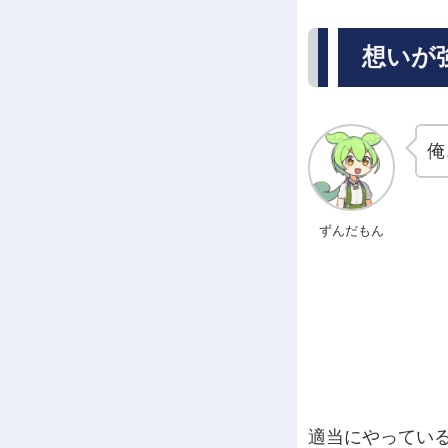
想いが
俺
ずんだもん
適当にやってい