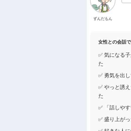
ずんだもん
女性との会話で
✅ 気になる
た
✅ 勇気を出
✅ やっと誘
た
✅ 「話しや
✅ 盛り上が