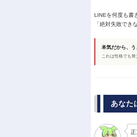
LINEを何度も
「絶対失敗でき
本気だから、う
これは性格でも努
あなた
正