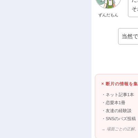
そ
ずんだもん
当然
× 断片の情報を
・ネット記事1本
・恋愛本1冊
・友達の経験談
・SNSのバズ投稿
→ 場面ごとの正解