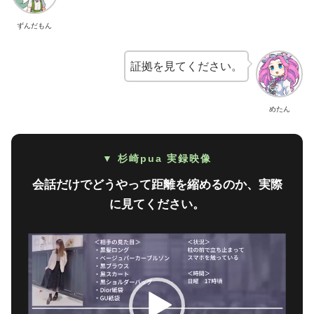
ずんだもん
証拠を見てください。
めたん
▼ 杉崎pua 実録映像
会話だけでどうやって距離を縮めるのか、実際
に見てください。
動
画
プ
レ