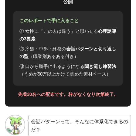
公開
このレポートで手に入ること
① 女性に「この人は違う」と思わせる
心理誘導
の3要素
② 序盤・中盤・終盤の
会話パターンと切り返し
の型
（職業別あるある付き）
③ 口から勝手に出るようになる
聞き流し練習法
（うめが50万以上かけて集めた素材ベース）
先着30名への配布です。枠がなくなり次第終了。
会話パターンって、そんなに体系化できるの
だ？