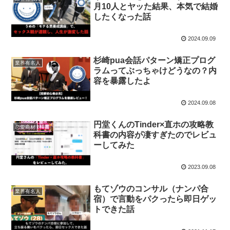
月10人とヤッた結果、本気で結婚
したくなった話
2024.09.09
杉崎pua会話パターン矯正プログ
業界有名人
ラムってぶっちゃけどうなの？内
容を暴露したよ
2024.09.08
円堂くんのTinder×直ホの攻略教
恋愛商材
科書の内容が凄すぎたのでレビュ
ーしてみた
2023.09.08
もてゾウのコンサル（ナンパ合
業界有名人
宿）で言動をパクったら即日ゲッ
トできた話