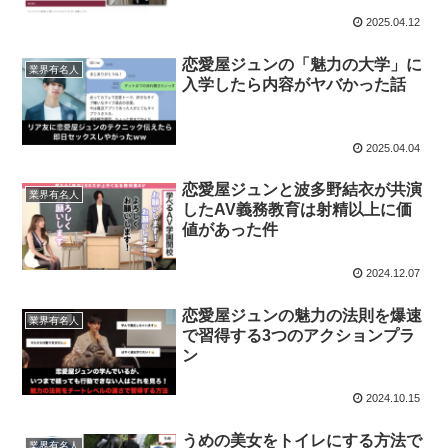
2025.04.12
恋愛屋ジュンの「魅力の大学」に
業界有名人
入学したら内容がヤバかった話
2025.04.04
恋愛屋ジュンと波多野結衣が共演
業界有名人
したAV義務教育は射精以上に価
値があった件
2024.12.07
恋愛屋ジュンの魅力の法則を爆速
業界有名人
で習得する3つのアクションプラ
ン
2024.10.15
うめの美女をトイレにする方法で
業界有名人