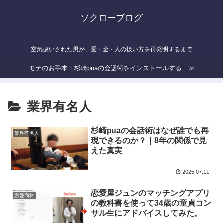
ソクローブログ
空気扱いされた男が、愛・金・人の扱い方を再発明するまで
モテのお手本：杉崎puaの会話術をインストールする ≫
業界有名人
杉崎puaの会話術はなぜ誰でも再
業界有名人
現できるのか？｜8年の関係で見
えた真実
2025.07.11
恋愛屋ジュンのマッチングアプリ
恋愛商材
の教科書を使って34歳の童貞コン
サル生にアドバイスしてみた。